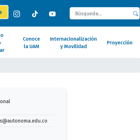
Buscar
es
lo
Conoce
Internacionalización
o
Proyección
la UAM
y Movilidad
ar
ional
as@autonoma.edu.co