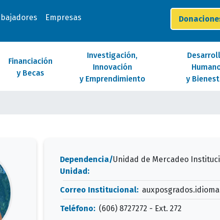
abajadores
Empresas
Donacion
Investigación,
Desarrol
Financiación
Innovación
Human
y Becas
y Emprendimiento
y Bienest
Dependencia/
Unidad de Mercadeo Instituc
Unidad:
Correo Institucional:
auxposgrados.idiom
Teléfono:
(606) 8727272 - Ext. 272