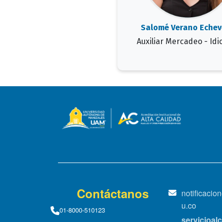
Salomé Verano Echev
Auxiliar Mercadeo - Id
Contáctanos
notificaci
u.co
01-8000-510123
servicioa