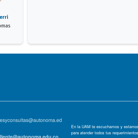
erri
iomas
onesyconsultas@autonoma.ed
En la UAM te escuchamos y estamos
para atender todos tus requerimiento
lcliente@autonoma.edu.co