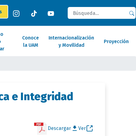
Buscar
es
lo
Conoce
Internacionalización
o
Proyección
la UAM
y Movilidad
ar
ica e Integridad
Descargar
Ver