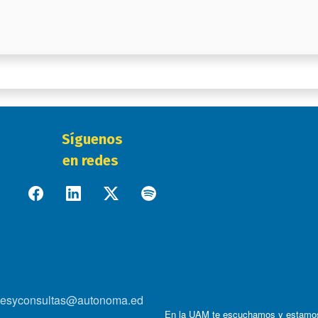
Síguenos
en redes
onesyconsultas@autonoma.ed
En la UAM te escuchamos y estamo