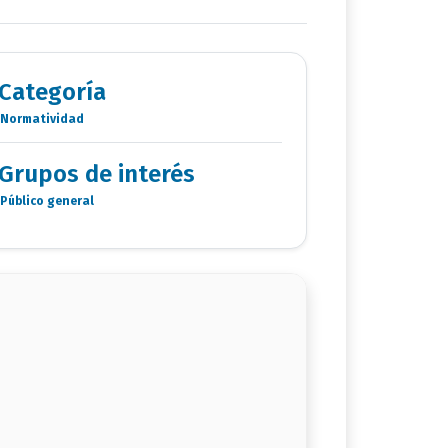
Categoría
Normatividad
Categoria
Documentos
Grupos de interés
Público general
Grupo
de
interés
documento