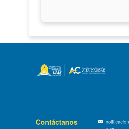
Contáctanos
notificaci
u.co