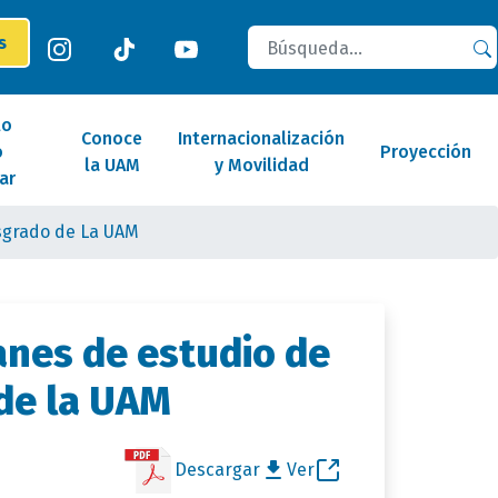
Buscar
es
lo
Conoce
Internacionalización
o
Proyección
la UAM
y Movilidad
ar
sgrado de La UAM
anes de estudio de
de la UAM
Descargar
Ver