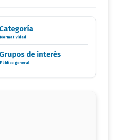
Categoría
Normatividad
Categoria
Documentos
Grupos de interés
Público general
Grupo
de
interés
documento