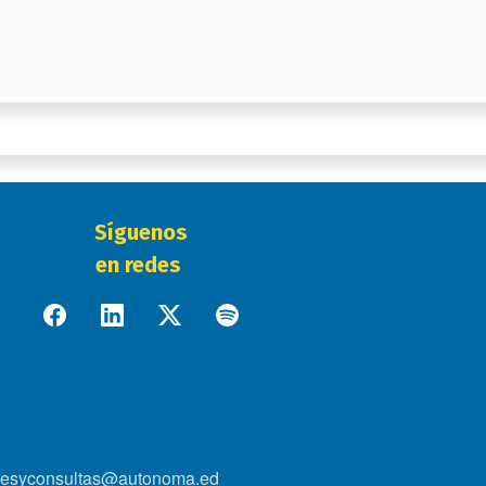
Síguenos
en redes
onesyconsultas@autonoma.ed