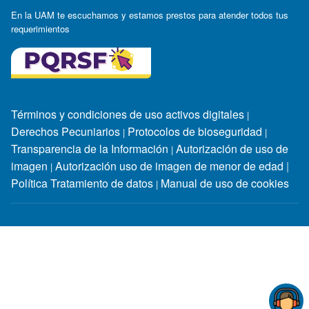
En la UAM te escuchamos y estamos prestos para atender todos tus
requerimientos
Términos y condiciones de uso activos digitales
|
Derechos Pecuniarios
Protocolos de bioseguridad
|
|
Transparencia de la Información
Autorización de uso de
|
imagen
Autorización uso de imagen de menor de edad
|
|
Política Tratamiento de datos
Manual de uso de cookies
|
Horarios de atención:
Lunes a jueves: 7:30 a.m. - 12:00 m. y
2:00 p.m. - 6:30 p.m / viernes: 8:00 a.m - 12:00 m. y 2:00 p.m -
6:00 p.m / sábado: 9:00 a.m -12:00 m
Personería Jurídica: Resolución No. 1549 del 25 de Febrero de
1981. MEN Reconocimiento como Universidad: Resolución