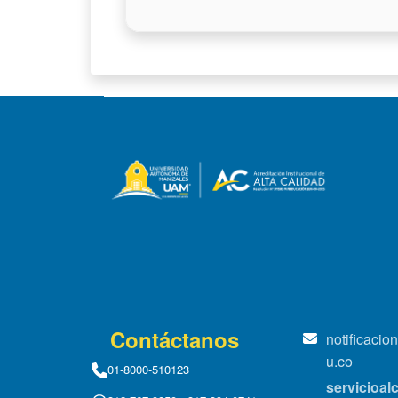
Contáctanos
notificaci
u.co
01-8000-510123
servicioa