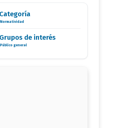
Categoría
Normatividad
Categoria
Documentos
Grupos de interés
Público general
Grupo
de
interés
documento