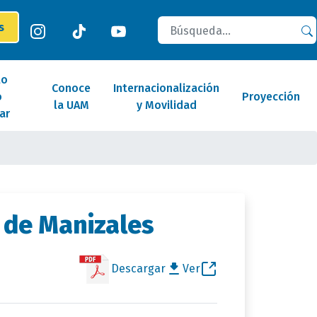
Buscar
es
lo
Conoce
Internacionalización
o
Proyección
la UAM
y Movilidad
ar
 de Manizales
Descargar
Ver