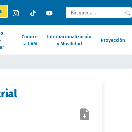
Buscar
es
lo
Conoce
Internacionalización
o
Proyección
la UAM
y Movilidad
ar
rial