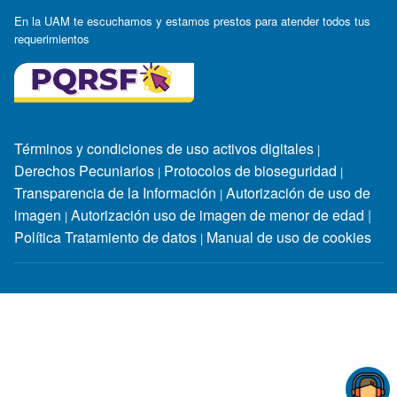
En la UAM te escuchamos y estamos prestos para atender todos tus
requerimientos
Términos y condiciones de uso activos digitales
|
Derechos Pecuniarios
Protocolos de bioseguridad
|
|
Transparencia de la Información
Autorización de uso de
|
imagen
Autorización uso de imagen de menor de edad
|
|
Política Tratamiento de datos
Manual de uso de cookies
|
Horarios de atención:
Lunes a jueves: 7:30 a.m. - 12:00 m. y
2:00 p.m. - 6:30 p.m / viernes: 8:00 a.m - 12:00 m. y 2:00 p.m -
6:00 p.m / sábado: 9:00 a.m -12:00 m
Personería Jurídica: Resolución No. 1549 del 25 de Febrero de
1981. MEN Reconocimiento como Universidad: Resolución