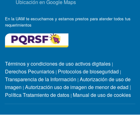
Ubicación en Google Maps
En la UAM te escuchamos y estamos prestos para atender todos tus
requerimientos
Términos y condiciones de uso activos digitales
|
Derechos Pecuniarios
Protocolos de bioseguridad
|
|
Transparencia de la Información
Autorización de uso de
|
imagen
Autorización uso de imagen de menor de edad
|
|
Política Tratamiento de datos
Manual de uso de cookies
|
Horarios de atención:
Lunes a jueves: 7:30 a.m. - 12:00 m. y
2:00 p.m. - 6:30 p.m / viernes: 8:00 a.m - 12:00 m. y 2:00 p.m -
6:00 p.m / sábado: 9:00 a.m -12:00 m