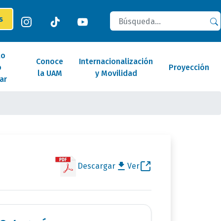
Buscar
es
lo
Conoce
Internacionalización
o
Proyección
la UAM
y Movilidad
ar
Descargar
Ver