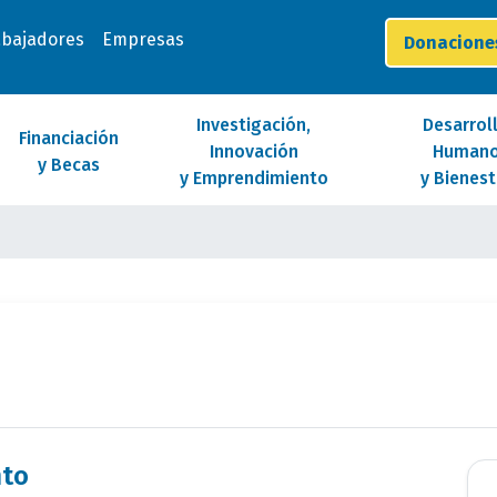
abajadores
Empresas
Donacion
Investigación,
Desarrol
Financiación
Innovación
Human
y Becas
y Emprendimiento
y Bienest
nto