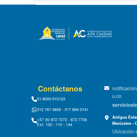
Contáctanos
notificaci
u.co
01-8000-510123
servicioa
312 767 9859 - 317 894 0741
Antigua Estac
+57 (6) 872 7272 - 872 7709
Manizales - 
Ext: 102 - 110 - 144
Ubicación 