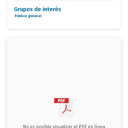
Documentos
Grupos de interés
Público general
Grupo
de
interés
documento
No es posible visualizar el PDF en línea