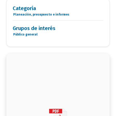
Categoría
Planeación, presupuesto e informes
Categoria
Documentos
Grupos de interés
Público general
Grupo
de
interés
documento