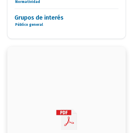
Normatividad
Categoria
Documentos
Grupos de interés
Público general
Grupo
de
interés
documento