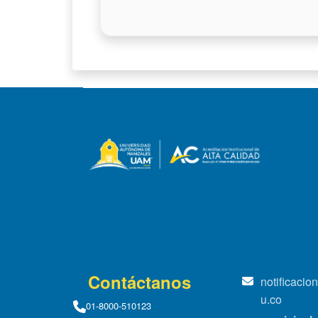
Contáctanos
notificaci
u.co
01-8000-510123