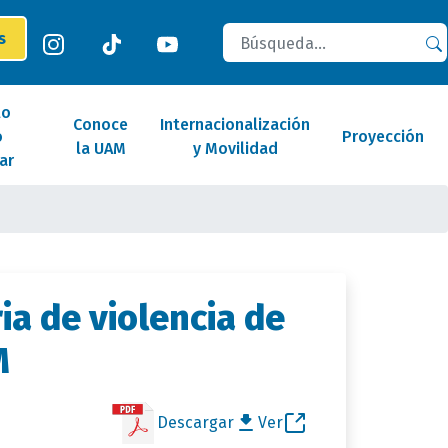
Buscar
es
lo
Conoce
Internacionalización
o
Proyección
la UAM
y Movilidad
ar
ia de violencia de
M
Descargar
Ver