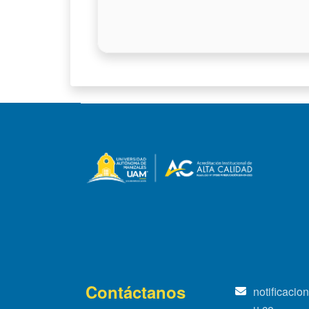
Contáctanos
notificaci
u.co