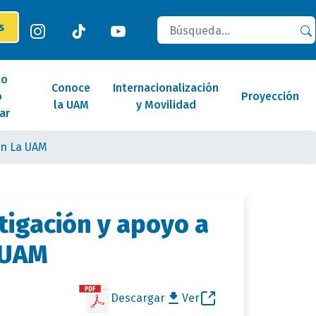
Buscar
es
lo
Conoce
Internacionalización
o
Proyección
la UAM
y Movilidad
ar
En La UAM
tigación y apoyo a
a UAM
Descargar
Ver