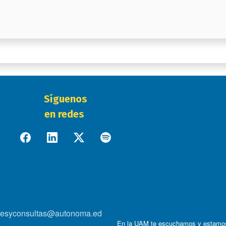
Síguenos
en redes
onesyconsultas@autonoma.ed
En la UAM te escuchamos y estamo