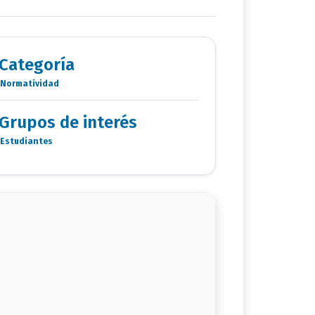
Categoría
Normatividad
Categoria
Documentos
Grupos de interés
Estudiantes
Grupo
de
interés
documento