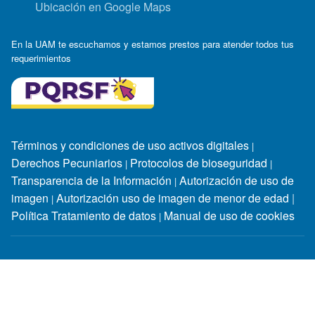
Ubicación en Google Maps
En la UAM te escuchamos y estamos prestos para atender todos tus
requerimientos
Términos y condiciones de uso activos digitales
|
Derechos Pecuniarios
Protocolos de bioseguridad
|
|
Transparencia de la Información
Autorización de uso de
|
imagen
Autorización uso de imagen de menor de edad
|
|
Política Tratamiento de datos
Manual de uso de cookies
|
Horarios de atención:
Lunes a jueves: 7:30 a.m. - 12:00 m. y
2:00 p.m. - 6:30 p.m / viernes: 8:00 a.m - 12:00 m. y 2:00 p.m -
6:00 p.m / sábado: 9:00 a.m -12:00 m