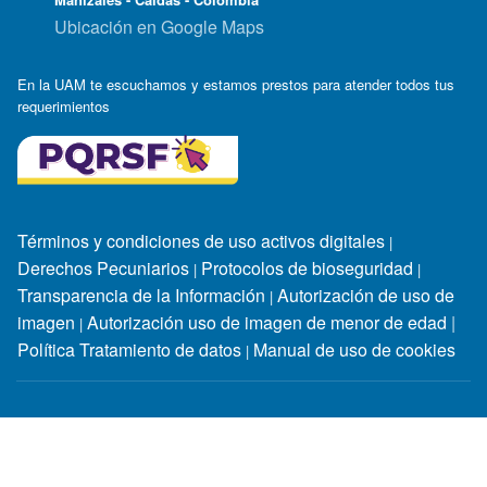
Ubicación en Google Maps
En la UAM te escuchamos y estamos prestos para atender todos tus
requerimientos
Términos y condiciones de uso activos digitales
|
Derechos Pecuniarios
Protocolos de bioseguridad
|
|
Transparencia de la Información
Autorización de uso de
|
imagen
Autorización uso de imagen de menor de edad
|
|
Política Tratamiento de datos
Manual de uso de cookies
|
Horarios de atención:
Lunes a jueves: 7:30 a.m. - 12:00 m. y
2:00 p.m. - 6:30 p.m / viernes: 8:00 a.m - 12:00 m. y 2:00 p.m -
6:00 p.m / sábado: 9:00 a.m -12:00 m