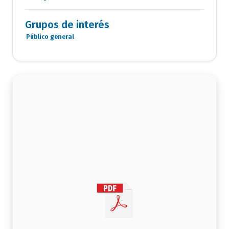
Documentos
Grupos de interés
Público general
Grupo
de
interés
documento