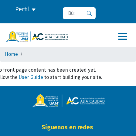
Perfil
Search
Search
Home
o front page content has been created yet.
ollow the
User Guide
to start building your site.
Síguenos en redes