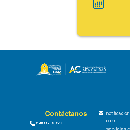
Fin
Contáctanos
notificaci
u.co
01-8000-510123
servicioa