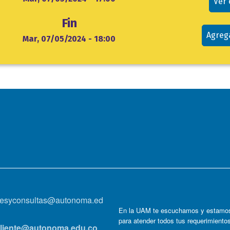
evento
Ver
Fin
Agreg
Mar, 07/05/2024 - 18:00
onesyconsultas@autonoma.ed
En la UAM te escuchamos y estamos
para atender todos tus requerimiento
lcliente@autonoma.edu.co