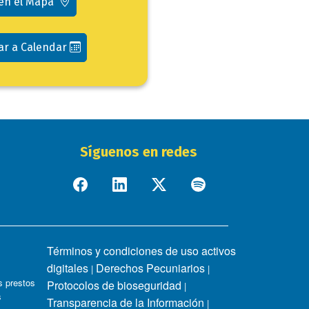
 en el Mapa
ar a Calendar
Síguenos en redes
Términos y condiciones de uso activos
digitales
Derechos Pecuniarios
|
|
 prestos
Protocolos de bioseguridad
|
s
Transparencia de la Información
|