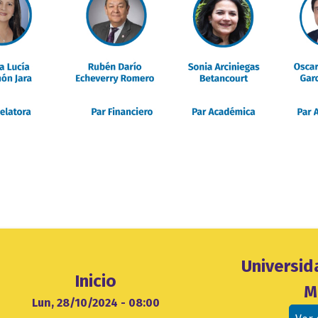
Ubicación
Universi
Inicio
evento
M
cio
Lun, 28/10/2024 - 08:00