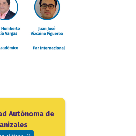
dad Autónoma de
anizales