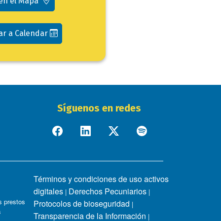
 en el Mapa
ar a Calendar
Síguenos en redes
Términos y condiciones de uso activos
digitales
Derechos Pecuniarios
|
|
 prestos
Protocolos de bioseguridad
|
s
Transparencia de la Información
|