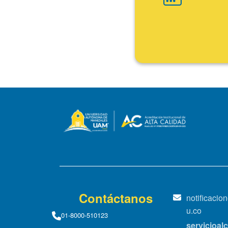
Fin
Contáctanos
notificaci
u.co
01-8000-510123
servicioa