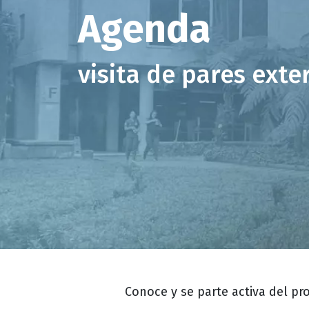
Agenda
visita de pares exte
Descripción
Conoce y se parte activa del pr
evento