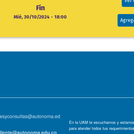
Ver
Fin
Mié, 30/10/2024 - 18:00
Agreg
onesyconsultas@autonoma.ed
En la UAM te escuchamos y estamos
para atender todos tus requerimiento
lcliente@autonoma.edu.co