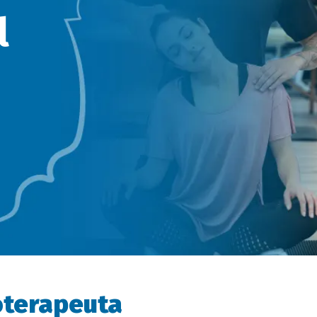
l
ioterapeuta