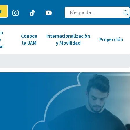
Buscar
es
lo
Conoce
Internacionalización
o
Proyección
la UAM
y Movilidad
ar