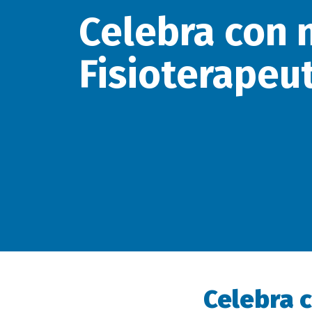
Celebra con n
Fisioterapeu
Celebra c
Descripción
evento