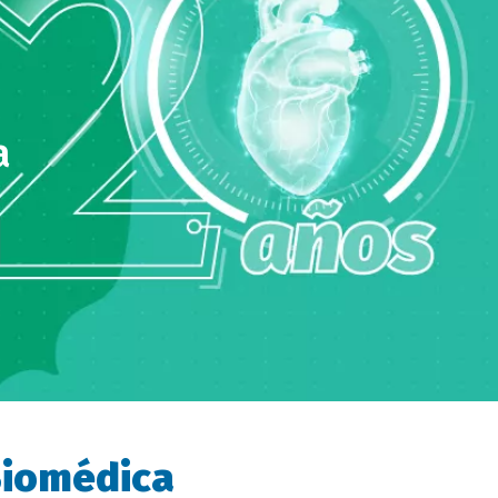
a
 Biomédica