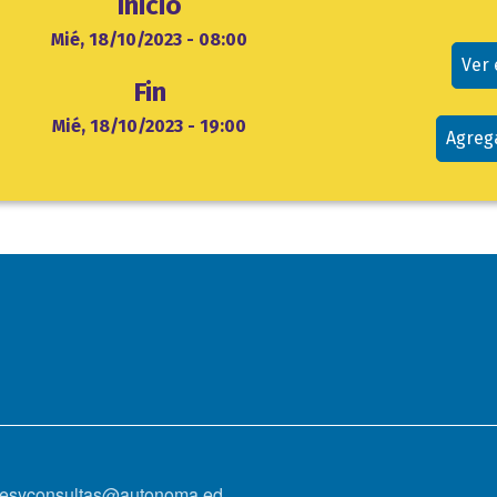
Inicio
evento
cio
Mié, 18/10/2023 - 08:00
Ver
Fin
Mié, 18/10/2023 - 19:00
Agreg
onesyconsultas@autonoma.ed