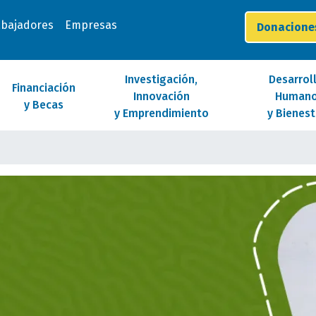
abajadores
Empresas
Donacion
Investigación,
Desarrol
Financiación
Innovación
Human
y Becas
y Emprendimiento
y Bienest