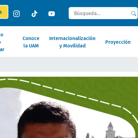
Buscar
es
lo
Conoce
Internacionalización
o
Proyección
la UAM
y Movilidad
ar