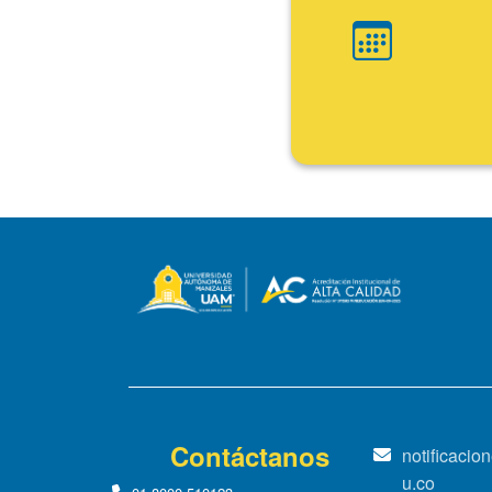
Ini
Fin
Contáctanos
notificaci
u.co