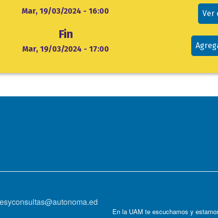
evento
cio
Mar, 19/03/2024 - 16:00
Ver
Fin
Agreg
Mar, 19/03/2024 - 17:00
onesyconsultas@autonoma.ed
En la UAM te escuchamos y estamos