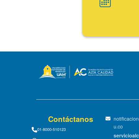
Fin
Contáctanos
notificaci
u.co
01-8000-510123
servicioa