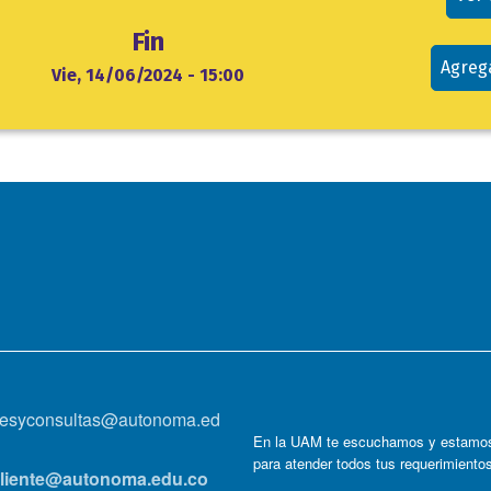
Fin
Agreg
Vie, 14/06/2024 - 15:00
onesyconsultas@autonoma.ed
En la UAM te escuchamos y estamos
para atender todos tus requerimiento
lcliente@autonoma.edu.co