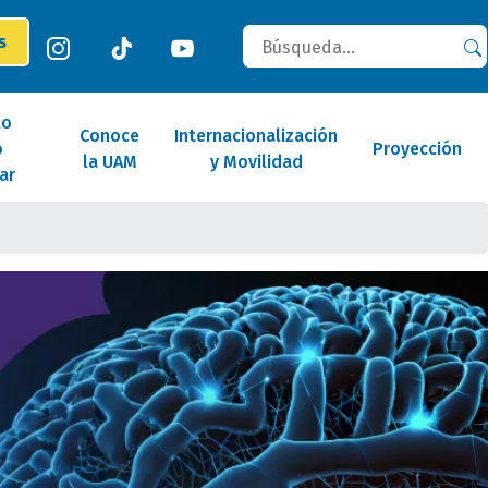
Buscar
es
lo
Conoce
Internacionalización
o
Proyección
la UAM
y Movilidad
ar