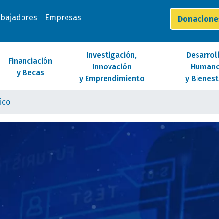
abajadores
Empresas
Donacion
Investigación,
Desarrol
Financiación
Innovación
Human
y Becas
y Emprendimiento
y Bienest
ico