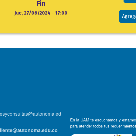
Fin
Jue, 27/06/2024 - 17:00
Agreg
onesyconsultas@autonoma.ed
En la UAM te escuchamos y estamos
para atender todos tus requerimiento
lcliente@autonoma.edu.co