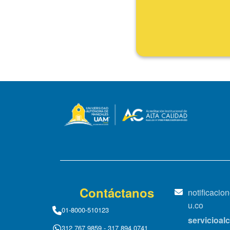
Fin
Contáctanos
notificaci
u.co
01-8000-510123
servicioa
312 767 9859 - 317 894 0741