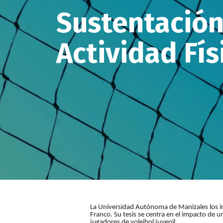
Sustentación
Actividad Fís
La Universidad Autónoma de Manizales los inv
Descripción
Franco. Su tesis se centra en el impacto d
evento
jugadores de voleibol juvenil.