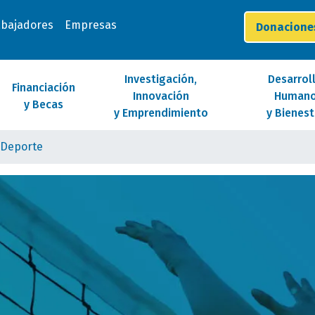
abajadores
Empresas
Donacion
Investigación,
Desarrol
Financiación
Innovación
Human
y Becas
y Emprendimiento
y Bienest
y Deporte