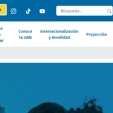
Buscar
es
lo
Conoce
Internacionalización
o
Proyección
la UAM
y Movilidad
ar