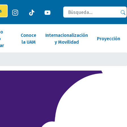
Buscar
es
lo
Conoce
Internacionalización
o
Proyección
la UAM
y Movilidad
ar