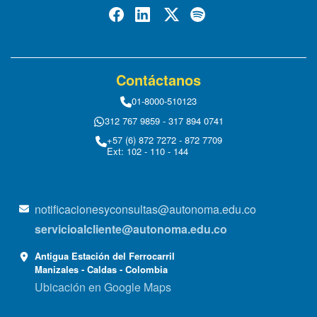
Contáctanos
01-8000-510123
312 767 9859 - 317 894 0741
+57 (6) 872 7272 - 872 7709
Ext: 102 - 110 - 144
notificacionesyconsultas@autonoma.edu.co
servicioalcliente@autonoma.edu.co
Antigua Estación del Ferrocarril
Manizales - Caldas - Colombia
Ubicación en Google Maps