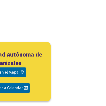
dad Autónoma de
anizales
 en el Mapa
ar a Calendar