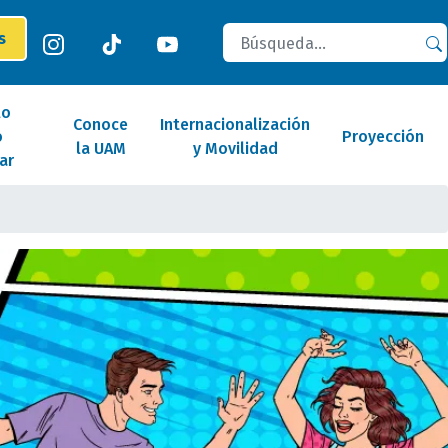
Buscar
es
lo
Conoce
Internacionalización
o
Proyección
la UAM
y Movilidad
ar