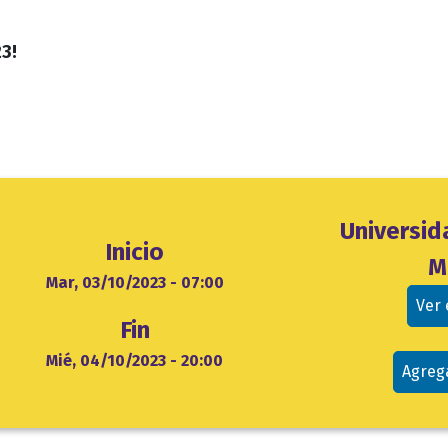
23!
Ubicación
Universi
Inicio
evento
M
cio
Mar, 03/10/2023 - 07:00
Ver
Fin
Mié, 04/10/2023 - 20:00
Agreg