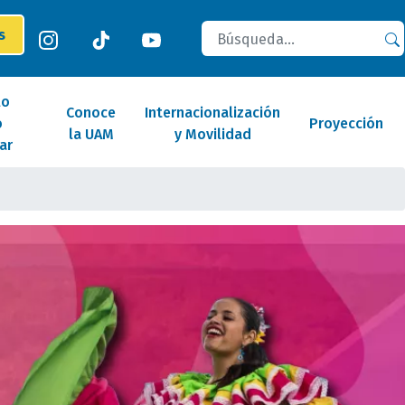
Buscar
es
lo
Conoce
Internacionalización
o
Proyección
la UAM
y Movilidad
ar