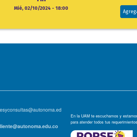
Mié, 02/10/2024 - 18:00
Agreg
onesyconsultas@autonoma.ed
En la UAM te escuchamos y estamos
para atender todos tus requerimiento
lcliente@autonoma.edu.co