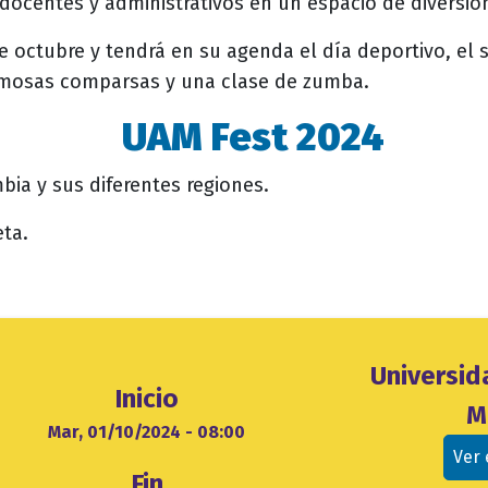
, docentes y administrativos en un espacio de diversió
 de octubre y tendrá en su agenda el día deportivo, el 
famosas comparsas y una clase de zumba.
UAM Fest 2024
bia y sus diferentes regiones.
eta.
Ubicación
Universi
Inicio
evento
M
cio
Mar, 01/10/2024 - 08:00
Ver
Fin