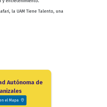
n y entretenimiento.
safari, la UAM Tiene Talento, una
dad Autónoma de
anizales
 en el Mapa