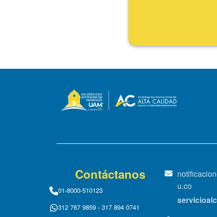
Fin
Contáctanos
notificaci
u.co
01-8000-510123
servicioa
312 767 9859 - 317 894 0741