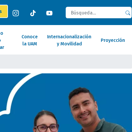
Buscar
es
lo
Conoce
Internacionalización
o
Proyección
la UAM
y Movilidad
ar