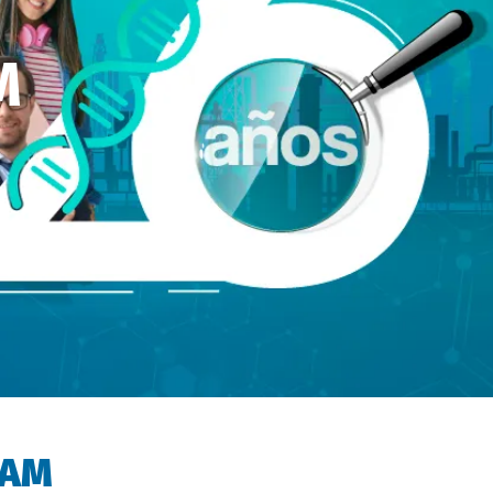
M
UAM