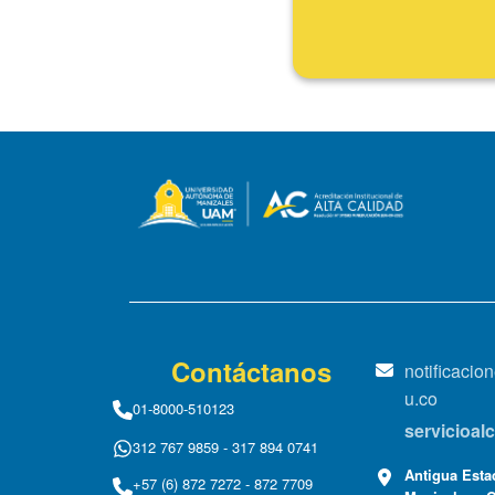
Fin
Contáctanos
notificaci
u.co
01-8000-510123
servicioa
312 767 9859 - 317 894 0741
Antigua Estac
+57 (6) 872 7272 - 872 7709