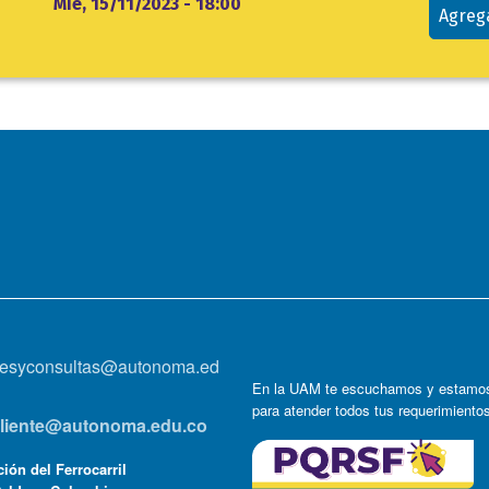
Mié, 15/11/2023 - 18:00
Agreg
onesyconsultas@autonoma.ed
En la UAM te escuchamos y estamos
para atender todos tus requerimiento
lcliente@autonoma.edu.co
ión del Ferrocarril