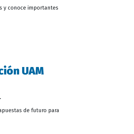
es y conoce importantes
ación UAM
.
y apuestas de futuro para