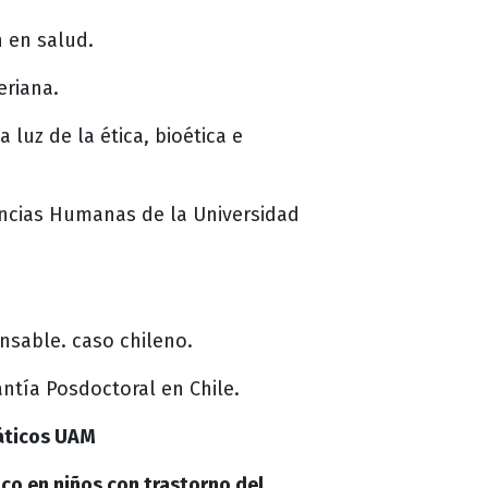
n en salud.
eriana.
 luz de la ética, bioética e
ncias Humanas de la Universidad
onsable. caso chileno.
ntía Posdoctoral en Chile.
máticos UAM
ico en niños con trastorno del