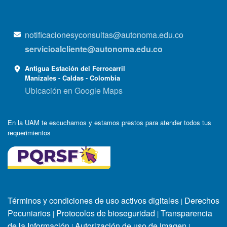
notificacionesyconsultas@autonoma.edu.co
servicioalcliente@autonoma.edu.co
Antigua Estación del Ferrocarril
Manizales - Caldas - Colombia
Ubicación en Google Maps
En la UAM te escuchamos y estamos prestos para atender todos tus
requerimientos
Términos y condiciones de uso activos digitales
Derechos
|
Pecuniarios
Protocolos de bioseguridad
Transparencia
|
|
de la Información
Autorización de uso de imagen
|
|