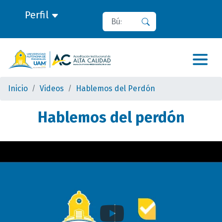
Perfil
Buscar
Buscar
Inicio
Videos
Hablemos del Perdón
Hablemos del perdón