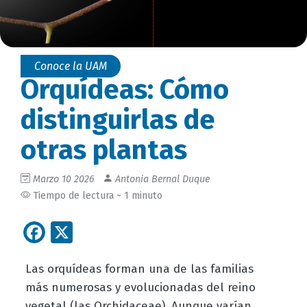
Conoce la UAM
Orquídeas: Cómo
distinguirlas de
otras plantas
Marzo 10 2026
Antonia Bernal Duque
Tiempo de lectura ~ 1 minuto
Facebook
X
Las orquídeas forman una de las familias
más numerosas y evolucionadas del reino
vegetal (las Orchidaceae). Aunque varían