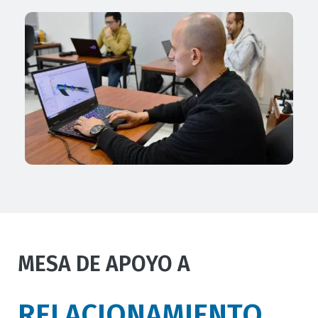
texto
campo
MESA DE APOYO A
texto
bloque
RELACIONAMIENTO
texto