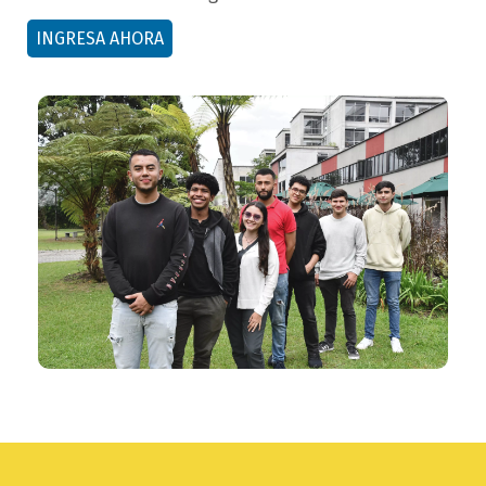
button
INGRESA AHORA
bloque
texto