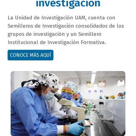
investigación
campo
La
Unidad de Investigación
UAM, cuenta con
texto
Semilleros de Investigación
consolidados de los
bloque
grupos de investigación y un Semillero
texto
Institucional de Investigación Formativa.
button
CONOCE MÁS AQUÍ
bloque
texto