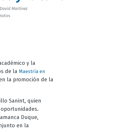
David Martinez
inutos
académico y la
os de la
Maestría en
en la promoción de la
llo Sanint, quien
e oportunidades.
alamanca Duque,
njunto en la