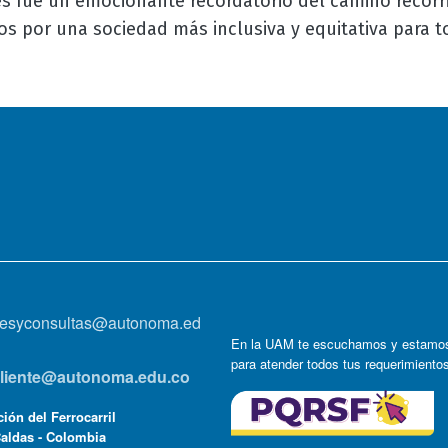
 fue un emocionante recordatorio del camino recorr
os por una sociedad más inclusiva y equitativa para t
onesyconsultas@autonoma.ed
En la UAM te escuchamos y estamos
para atender todos tus requerimiento
lcliente@autonoma.edu.co
ión del Ferrocarril
Caldas - Colombia