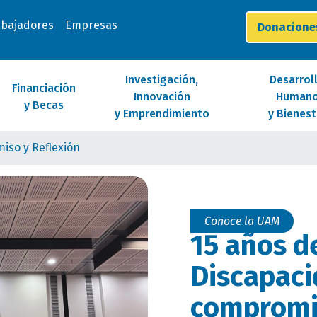
abajadores
Empresas
Donacion
Investigación,
Desarrol
Financiación
Innovación
Human
y Becas
y Emprendimiento
y Bienest
iso y Reflexión
Conoce la UAM
15 años d
Discapaci
compromis