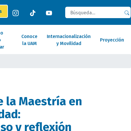
Buscar
es
lo
Conoce
Internacionalización
o
Proyección
la UAM
y Movilidad
ar
e la Maestría en
dad:
o y reflexión