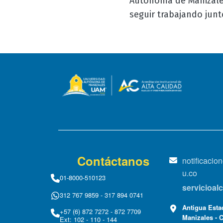
Autónoma de Manizales
seguir trabajando junt
Contáctanos
notificaci
u.co
01-8000-510123
servicioa
312 767 9859 - 317 894 0741
Antigua Estac
+57 (6) 872 7272 - 872 7709
Manizales - 
Ext: 102 - 110 - 144