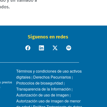
ido y un llamado a
odos.
Síguenos en redes
Términos y condiciones de uso activos
digitales
Derechos Pecuniarios
|
|
 prestos
Protocolos de bioseguridad
|
s
Transparencia de la Información
|
Autorización de uso de imagen
|
Autorización uso de imagen de menor
de edad
|
Política Tratamiento de datos