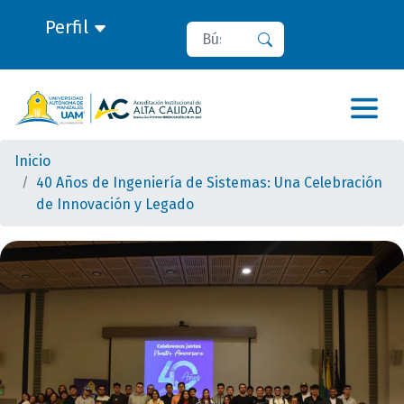
Perfil
Buscar
Buscar
Inicio
40 Años de Ingeniería de Sistemas: Una Celebración
de Innovación y Legado