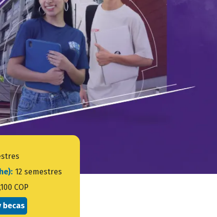
stres
che):
12 semestres
,100 COP
y becas