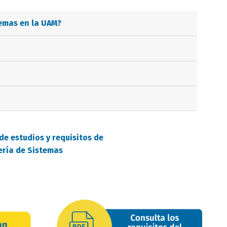
temas
en la UAM?
de estudios y requisitos de
ería de Sistemas
requisitos
oferta
image