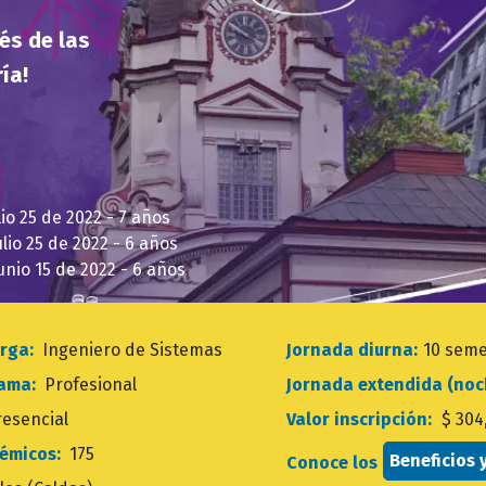
vés de las
ía!
io 25 de 2022 - 7 años
lio 25 de 2022 - 6 años
nio 15 de 2022 - 6 años
torga:
Ingeniero de Sistemas
Jornada diurna:
10 seme
rama:
Profesional
Jornada extendida (no
resencial
Valor inscripción:
$ 304
démicos:
175
Beneficios 
Conoce los