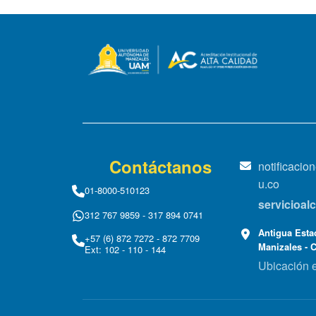
Contáctanos
notificaci
u.co
01-8000-510123
servicioa
312 767 9859 - 317 894 0741
Antigua Estac
+57 (6) 872 7272 - 872 7709
Manizales - 
Ext: 102 - 110 - 144
Ubicación 