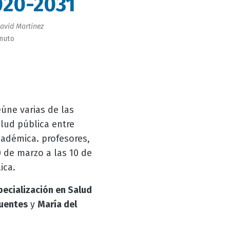
020-2031
avid Martinez
inuto
úne varias de las
lud pública entre
cadémica. profesores,
 de marzo a las 10 de
ica.
pecialización en Salud
fuentes
y
María del