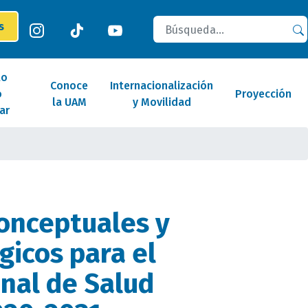
Buscar
es
lo
Conoce
Internacionalización
o
Proyección
la UAM
y Movilidad
ar
onceptuales y
icos para el
nal de Salud