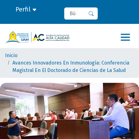
Perfil
Buscar
Buscar
Inicio
Avances Innovadores En Inmunología: Conferencia
Magistral En El Doctorado de Ciencias de La Salud