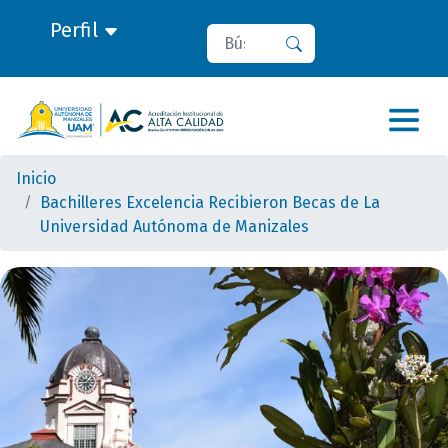
Perfil
Buscar
Buscar
Inicio
Bachilleres Excelencia Recibieron Becas de La
Universidad Autónoma de Manizales