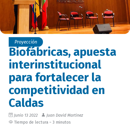
Proyección
Biofábricas, apuesta
interinstitucional
para fortalecer la
competitividad en
Caldas
Junio 13 2022
Juan David Martinez
Tiempo de lectura ~ 3 minutos