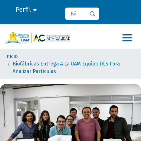
Perfil
Buscar
Buscar
Inicio
Biofábricas Entrega A La UAM Equipo DLS Para
Analizar Partículas