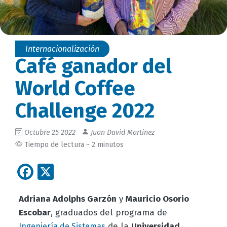
Internacionalización
Café ganador del
World Coffee
Challenge 2022
Octubre 25 2022
Juan David Martinez
Tiempo de lectura ~ 2 minutos
Facebook
X
Adriana Adolphs Garzón
y
Mauricio Osorio
Escobar
, graduados del programa de
de la
Universidad
Ingeniería de Sistemas