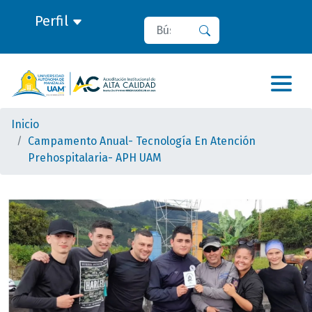
Perfil
Buscar
Buscar
Inicio
Campamento Anual- Tecnología En Atención
Prehospitalaria- APH UAM