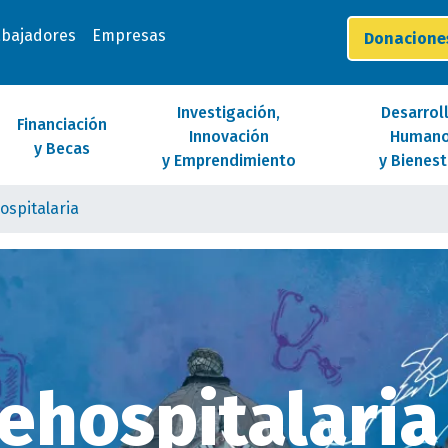
abajadores
Empresas
Donacion
Investigación,
Desarrol
Financiación
Innovación
Human
y Becas
y Emprendimiento
y Bienest
ospitalaria
ehospitalaria