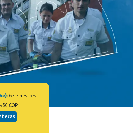
che):
6 semestres
,450 COP
y becas