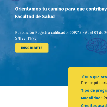
Orientamos tu camino para que contribuy
Facultad de Salud
Resolución Registro calificado: 009215 - Abril 01 de 
SNIES: 11773
INSCRÍBETE
Título que o
Prehospitalari
Tipo de prog
Modalidad:
P
Créditos aca