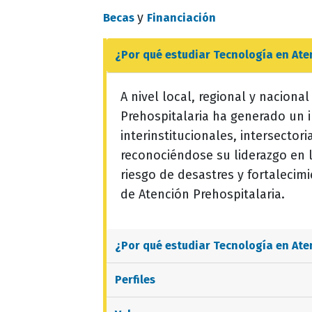
y
Becas
Financiación
¿Por qué estudiar
Tecnología en Ate
A nivel local, regional y nacion
Prehospitalaria ha generado un 
interinstitucionales, intersector
reconociéndose su liderazgo en 
riesgo de desastres y fortalecimi
de Atención Prehospitalaria.
¿Por qué estudiar
Tecnología en Ate
Perfiles