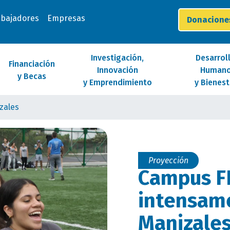
abajadores
Empresas
Donacion
Investigación,
Desarrol
Financiación
Innovación
Human
y Becas
y Emprendimiento
y Bienest
zales
Proyección
Campus FE
intensam
Manizale