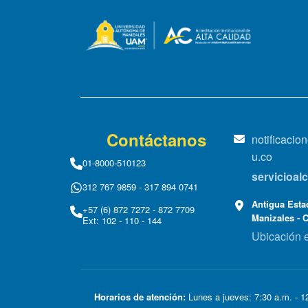
Contáctanos
notificaci
u.co
01-8000-510123
servicioa
312 767 9859 - 317 894 0741
Antigua Estac
+57 (6) 872 7272 - 872 7709
Manizales - 
Ext: 102 - 110 - 144
Ubicación 
Horarios de atención:
Lunes a jueves: 7:30 a.m. - 12