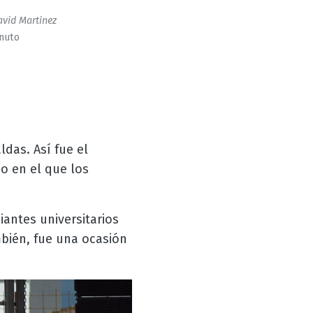
vid Martinez
inuto
ldas. Así fue el
o en el que los
antes universitarios
mbién, fue una ocasión