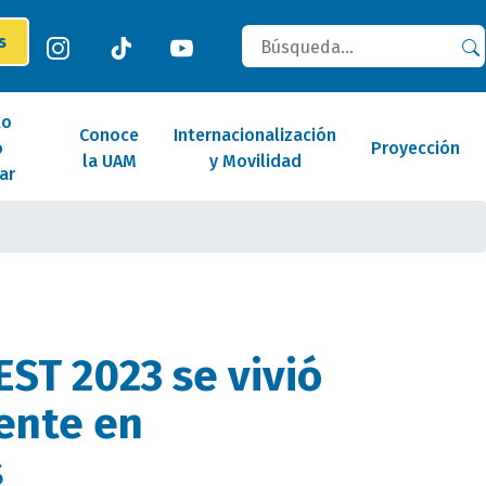
Buscar
es
lo
Conoce
Internacionalización
o
Proyección
la UAM
y Movilidad
ar
ST 2023 se vivió
ente en
s