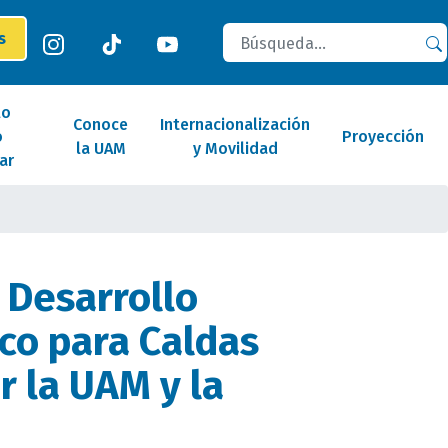
Buscar
es
lo
Conoce
Internacionalización
o
Proyección
la UAM
y Movilidad
ar
 Desarrollo
co para Caldas
r la UAM y la