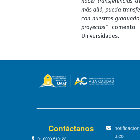
hacer transferencias d
más allá, pueda transfe
con nuestros graduados
proyectos”
coment
Universidades.
Contáctanos
notificaci
u.co
01-8000-510123