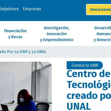
abajadores
Empresas
Donacion
Investigación,
Desarrol
Financiación
Innovación
Human
y Becas
y Emprendimiento
y Bienest
eado Por La UAM y La UNAL
Conoce la UAM
Centro de
Tecnológi
creado po
UNAL