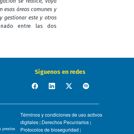
gación se realice, vaya
Con esas áreas comunes y
 gestionar este y otros
inado entre las dos
Síguenos en redes
Términos y condiciones de uso activos
digitales
Derechos Pecuniarios
|
|
 prestos
Protocolos de bioseguridad
|