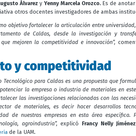
Augusto Álvarez
y
Yenny Marcela Orozco.
Es de anotar 
ciativa otros docentes investigadores de ambas institu
mo objetivo fortalecer la articulación entre universida
rtamento de Caldas, desde la investigación y transfe
 que mejoren la competitividad e innovación”,
coment
to y competitividad
llo Tecnológico para Caldas es una propuesta que form
 potenciar la empresa o industria de materiales en est
rtalecer las investigaciones relacionadas con las neces
ector de materiales, es decir hacer desarrollos tec
idad de nuestras empresas en esta área específica. P
ología, agroindustria”,
explicó
Francy Nelly Jiménez
de la UAM.
ería