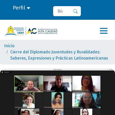
Perfil
Buscar
Buscar
Inicio
Cierre del Diplomado Juventudes y Ruralidades:
Saberes, Expresiones y Prácticas Latinoamericanas