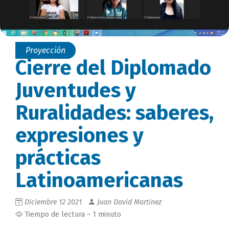
Proyección
Cierre del Diplomado
Juventudes y
Ruralidades: saberes,
expresiones y
prácticas
Latinoamericanas
Diciembre 12 2021
Juan David Martinez
Tiempo de lectura ~ 1 minuto